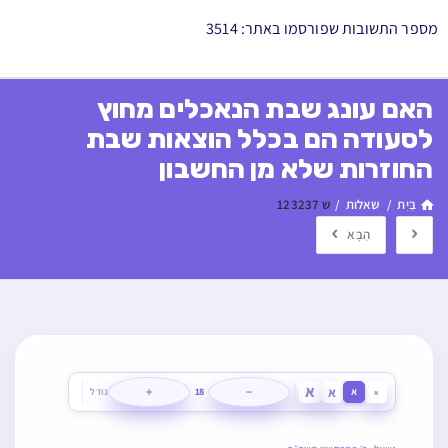
מספר התשובות שפורסמו באתר: 3514
האם עונג שבת הנאכלים מחוץ
לסעודה הם בכלל הוצאות שבת
החוזרות שלא מן החשבון
בַּיִת
/
שאלות
/
ש 123237
הַבָּא
א
א
+
−
א
18
גודל
א