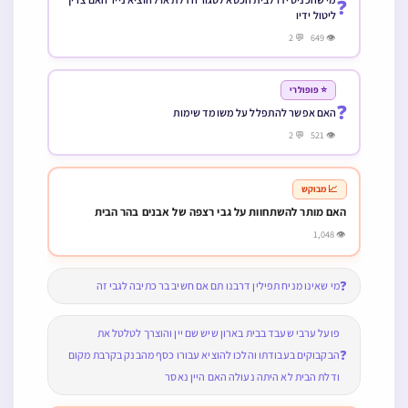
❓
ליטול ידיו
👁 649 💬 2
⭐ פופולרי
❓
האם אפשר להתפלל על משומד שימות
👁 521 💬 2
📈 מבוקש
האם מותר להשתחוות על גבי רצפה של אבנים בהר הבית
👁 1,048
❓
מי שאינו מניח תפילין דרבנו תם אם חשיב בר כתיבה לגבי זה
פועל ערבי שעבד בבית בארון שיש שם יין והוצרך לטלטל את
❓
הבקבוקים בעבודתו והלכו להוציא עבורו כסף מהבנק בקרבת מקום
ודלת הבית לא היתה נעולה האם היין נאסר