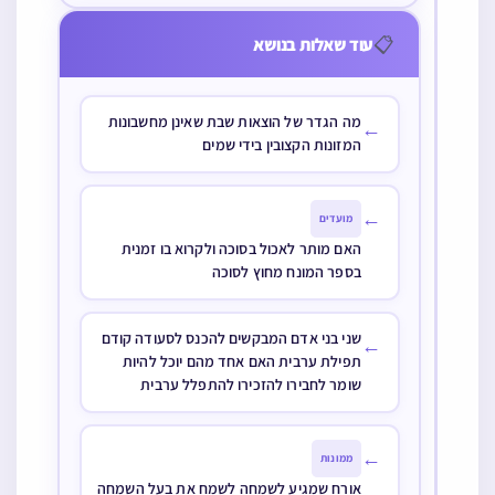
ההפרש במחיר
לסעודה, האם
נחשב הוצאות
מותר להרחיקו מן
📋
עוד שאלות בנושא
שבת שאינן מן
התינוק בשבת
החשבון
לצורך מקומו
מה הגדר של הוצאות שבת שאינן מחשבונות
←
המזונות הקצובין בידי שמים
←
מועדים
האם מותר לאכול בסוכה ולקרוא בו זמנית
בספר המונח מחוץ לסוכה
שני בני אדם המבקשים להכנס לסעודה קודם
←
תפילת ערבית האם אחד מהם יוכל להיות
שומר לחבירו להזכירו להתפלל ערבית
←
ממונות
אורח שמגיע לשמחה לשמח את בעל השמחה