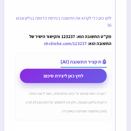
לחץ כאן כדי לקרוא את התשובה בגירסת הדפסה בגליון שבוע
56
מק"ט התשובה הוא: 123237 והקישור הישיר של
התשובה הוא:
shchiche.com/123237
🤖 תקציר התשובה (AI)
לחץ כאן ליצירת סיכום
* הערה: הסיכום נוצר ע"י בינה מלאכותית, אשר ידועה כאינה
דייקנית בלשון המעטה, ולכן אין להסתמך על הסיכום בלא לעיין
בתוכן התשובה שנכתבה באופן ידני.