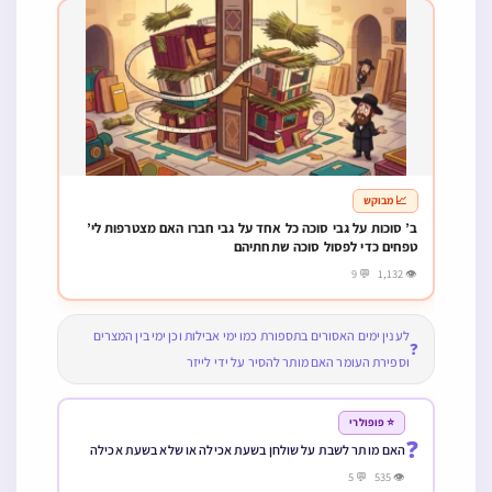
📈 מבוקש
ב’ סוכות על גבי סוכה כל אחד על גבי חברו האם מצטרפות לי’
טפחים כדי לפסול סוכה שתחתיהם
👁 1,132 💬 9
לענין ימים האסורים בתספורת כמו ימי אבילות וכן ימי בין המצרים
❓
וספירת העומר האם מותר להסיר על ידי לייזר
⭐ פופולרי
❓
האם מותר לשבת על שולחן בשעת אכילה או שלא בשעת אכילה
👁 535 💬 5