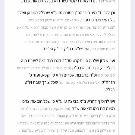
דגם הוצאות חשמל כשר הוא בכלל הוצאות שבת.
ח”א פ”ד)
וכן לגבי ד’ מינים כ’ הר”ן בסוכה טז ע”א שנכלל המכאן ואילך
בלוו עלי ואני פורע
(והואיל דאתאן לזה יש לציין דמכאן ראי’
להגרי”ש הסובר שמה שהוא חיוב מן הדין מצד מצוה דרמיא עליה אינו
בכלל לוו עלי ואני פורע כמו שהבאתי בתשובה אחרת לענין אם
הוצאות אורחים הוא מכלל הוצאות שבת, ושם כתבתי עוד סברא
, ועי’ יש”ש בפ”ק דב”ק סי’ כד.
בטעם חילוק זה)
ועי’ שלחן שלמה סי’ תקכט סק”ד דגם בגד נאה לשבת הוא
בכלל זה, וכן כתב הגרח”ק
(מילי מעלייא אות לז, אליבא דהלכתא
וכ”ה ברבבות אפרים ח”א סי’ קפא, ועוד כ’
מב עמ’ סז)
הגרח”ק
שכל צורך שבת ויו”ט
(אליבא דהלכתא מא עמ’ נט)
בכלל.
ויש להוסיף דהריטב”א בביצה טו ע”א כ’ שכל הוצאות צרכי
מצוה הם כמו הוצאות שבת
(ומה שהקשה בחשוקי חמד ב”ב מה
ע”א מהר”ן דלקמן לא זכיתי להבין הקושי’ דרק נתברר בדבריו של
הר”ן דמה שהוא כבר חובה עליו אינו בכלל זה כמו שנתבאר, אבל לא
.
שיש חילוק בין מצוה למצוה, אבל עי’ דרך שיחה ח”ב ריש עמ’ קצו)