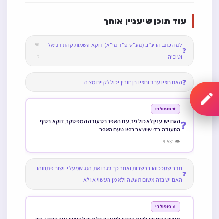
עוד תוכן שיעניין אותך
למה כתב הרע”ב (מע”ש פ”ד מי”א) דוקא השמות קהת דניאל
💬
❓
וטוביה
2
❓
האם חציו עבד וחציו בן חורין יכול לקיים מצוה
⭐ פופולרי
האם יש ענין לאכול פת עם האפר בסעודה המפסקת דוקא בסוף
❓
הסעודה כדי שישאר בפיו טעם האפר
👁 9,531
חדר שסככוהו בכשרות ואחר כך סגרו את הגג שמעליו ושוב פתחוהו
❓
האם יש בזה משום תעשה ולא מן העשוי או לא
⭐ פופולרי
מי שהכניס ידו לבית הכסא לסגור הדלת או להוציא נייר האם צריך