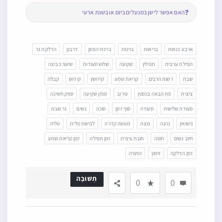
❓
האם אפשר לישן במנעלים ביום או בשנת ארעי
ארבע כנפות
בריאות
ברכות
ברכת המזון
דרבנן
הדלקת נר
תפילת ערבית
תפילין
שקיעה
שלוש סעודות
שיעור כביצה
שבת
רשות הרבים
קריאת שמע
קידושין
קידוש
קבלה
ציצית
פת הבאה בכסנין
עירוב
ספק שקיעה
ספק חשיכה
סעודה שלישית
סעודה
סוף זמן
סוכה
נשים
נר שבת
נישואין
נהנה
מצה
מעשה קדרה
לבישת טלית
טלית
חיוב נשים
חופה
חובת ציצית
זמן תפילה
זמן קריאת שמע
זמן הדלקה
זימון
התורה
תְשׁוּבָה
0
0