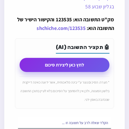
בגליון שבוע 58
מק"ט התשובה הוא: 123535 והקישור הישיר של
התשובה הוא:
shchiche.com/123535
🤖 תקציר התשובה (AI)
לחץ כאן ליצירת סיכום
* הערה: הסיכום נוצר ע"י בינה מלאכותית, אשר ידועה כאינה דייקנית
בלשון המעטה, ולכן אין להסתמך על הסיכום בלא לעיין בתוכן התשובה
שנכתבה באופן ידני.