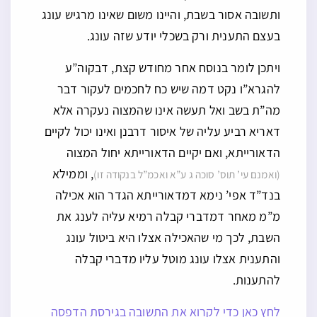
ותשובה אסור בשבת, והיינו משום שאינו מרגיש עונג
בעצם התענית ורק בשכלי יודע שזה עונג.
ויתכן לומר בנוסח אחר מחודש קצת, דבקוה”ע
להגרא”ו נקט דמה שיש כח לחכמים לעקור דבר
מה”ת בשב ואל תעשה אינו שהמצוה נעקרה אלא
דאריא רביע עליה של איסור דרבנן ואינו יכול לקיים
הדאורייתא, ואם יקיים הדאורייתא יחול המצוה
, וממילא
(ואמנם עי’ תוס’ סוכה ג ע”א ואכמ”ל בנקודה זו)
בנד”ד אפי’ נימא דמדאורייתא הגדר הוא אכילה
מ”מ מאחר דמדברי קבלה רמיא עליה לענג את
השבת, לכך מי שהאכילה אצלו היא ביטול עונג
והתענית אצלו עונג מוטל עליו מדברי קבלה
להתענות.
לחץ כאן כדי לקרוא את התשובה בגירסת הדפסה