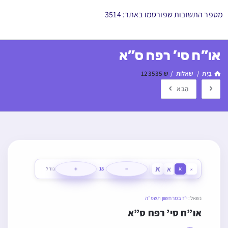
מספר התשובות שפורסמו באתר: 3514
או”ח סי’ רפח ס”א
בַּיִת
/
שאלות
/
ש 123535
הַבָּא
א
א
+
−
א
18
גודל
א
נשאל:
י״ז במרחשוון תשפ״ה
או”ח סי’ רפח ס”א