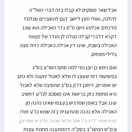
אבל שאר פוסקים לא קבלו בזה דברי השל”ה
להלכה, ואולי יתכן ליישב דגם להסוברים שנלמד
מדכתיב אכלוהו היום מ”מ גדר האכילה הוא עונג
דקרא דדברי קבלה מגלה לן הגדר של מצוות
האכילה בשבת, ואינו דין אכילה כאכילת כזית מצה
בלילי פסחים.
ואם נימא כן יובן נמי למה סתם השו”ע בס”ג
בפשיטות דמי שעונג לו שלא לאכול יתענה ולא כתב
יש אומרים, דיתכן דרק בס”ב שהסיבה שלא לאכול
היא מחמת נזק בריאות אינו מוסכם לכו”ע דחשיב
עונג אבל באופן שמרגיש בעצמו שאינו נהנה מן
האכילה אלא נהנה מהתענית בזה שמא כו”ע מודו
,
(מיהו שמא י”ל דבס”ג סמך על מה שכתב בס”ב יש אומרים)
וכמ”ש המשנ”ב בסק”ה דהמתענה מחמת עונות