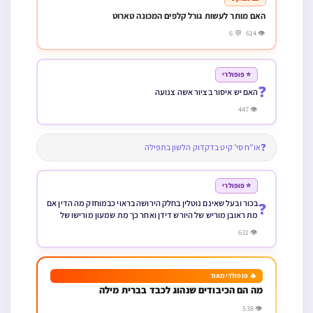
האם מותר לעשות גורל קלפים המכונה טארוט
👁 614 💬 6
⭐ פופולרי
❓
האם יש איסור בציור אשה צנועה
👁 447
❓
או”ח סי’ קיט בדקדוק הלשון בתפילה
⭐ פופולרי
בכור ובעל שאינם נוטלין בחלק הירושה בראוי כבמוחזק מה הדין אם
❓
מת ראובן מוריש של היורש דידן ואחר כך מת שמעון מורישו של
ראובן וראובן הוא היורש היחיד האם ממון זה נחשב ראוי או מוחזק
👁 631
🔥 פופולרי מאוד
מה הם הכיבודים שנהוג לכבד בברית מילה
👁 538