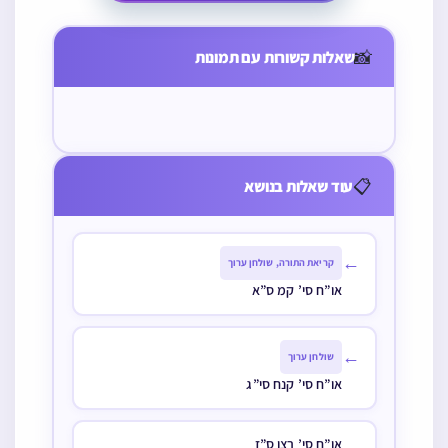
או”ח סי’ שנב
שו”ע או”ח סי’
📸
שו”ע או”ח סי’
שאלות קשורות עם תמונות
או”ח סי’ תעה
או”ח סי’ רצז
ס”א
שכו ס”ג
שצז ס”ח
ס”א
ס”ב
📋
עוד שאלות בנושא
←
קריאת התורה, שולחן ערוך
או”ח סי’ קמ ס”א
←
שולחן ערוך
או”ח סי’ קנח סי”ג
או”ח סי’ רצו ס”ז