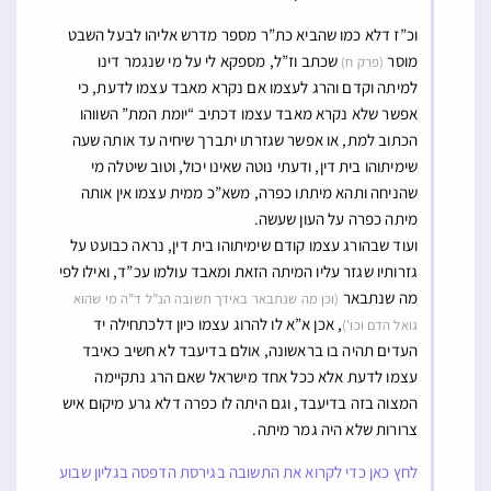
וכ”ז דלא כמו שהביא כת”ר מספר מדרש אליהו לבעל השבט
מוסר
שכתב וז”ל, מספקא לי על מי שנגמר דינו
(פרק ח)
למיתה וקדם והרג לעצמו אם נקרא מאבד עצמו לדעת, כי
אפשר שלא נקרא מאבד עצמו דכתיב “יומת המת” השווהו
הכתוב למת, או אפשר שגזרתו יתברך שיחיה עד אותה שעה
שימיתוהו בית דין, ודעתי נוטה שאינו יכול, וטוב שיטלה מי
שהניחה ותהא מיתתו כפרה, משא”כ ממית עצמו אין אותה
מיתה כפרה על העון שעשה.
ועוד שבהורג עצמו קודם שימיתוהו בית דין, נראה כבועט על
גזרותיו שגזר עליו המיתה הזאת ומאבד עולמו עכ”ד, ואילו לפי
מה שנתבאר
(וכן מה שנתבאר באידך תשובה הנ”ל ד”ה מי שהוא
, אכן א”א לו להרוג עצמו כיון דלכתחילה יד
גואל הדם וכו’)
העדים תהיה בו בראשונה, אולם בדיעבד לא חשיב כאיבד
עצמו לדעת אלא ככל אחד מישראל שאם הרג נתקיימה
המצוה בזה בדיעבד, וגם היתה לו כפרה דלא גרע מיקום איש
צרורות שלא היה גמר מיתה.
לחץ כאן כדי לקרוא את התשובה בגירסת הדפסה בגליון שבוע