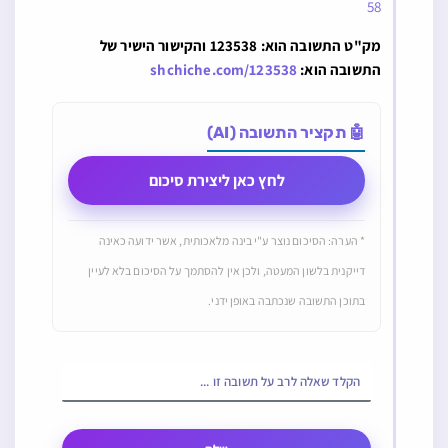
58
מק"ט התשובה הוא: 123538 והקישור הישיר של
התשובה הוא:
shchiche.com/123538
🤖 תקציר התשובה (AI)
לחץ כאן ליצירת סיכום
* הערה: הסיכום נוצר ע"י בינה מלאכותית, אשר ידועה כאינה
דייקנית בלשון המעטה, ולכן אין להסתמך על הסיכום בלא לעיין
בתוכן התשובה שנכתבה באופן ידני.