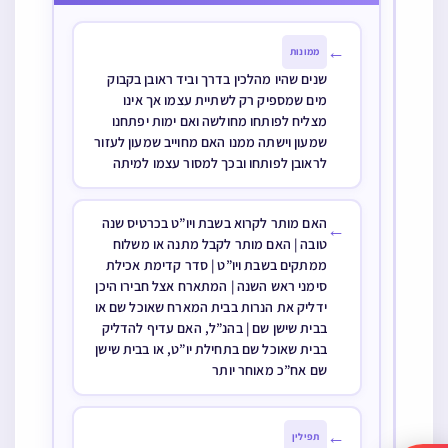
מה דין זה שקיבל
האם חשיב שבירך
על עצמו
בורא פרי הגפן
←
ממונות
שנים שהיו מהלכין בדרך וביד ראובן בקבוק
מים שמספיק רק לשתיית עצמו אך אינו
מצליח לפותחו מחולשה ואם ימות יפתחנו
שמעון וישתה ממנו האם מחוייב שמעון לעזור
לראובן לפותחו ובכך למסור עצמו למיתה
האם מותר לקרוא בשבת ויו”ט בכרטיס שנה
←
טובה | האם מותר לקבל מתנה או משלוח
ממתקים בשבת ויו”ט | סדר קדימת אכילת
סימני ראש השנה | המתארח אצל חבירו היכן
ידליק את הנרות בבית המארח שאוכל שם או
בבית שישן שם | בהנ”ל, האם עדיף להדליק
בבית שאוכל שם בתחילת יו”ט, או בבית שישן
שם אח”כ מאוחר יותר
←
תפילין