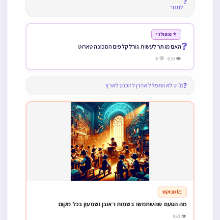
❓
לחזור
⭐ פופולרי
❓
האם מותר לעשות גורל קלפים המכונה טארוט
👁 610 💬 6
❓
מ”ט לא התפלל אהרן להכנס לארץ
📈 מבוקש
מה הטעם שהשתמשו בשמות ראובן ושמעון בכל מקום
👁 933