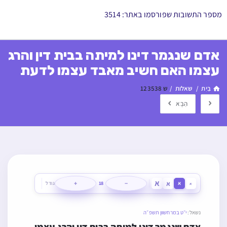
מספר התשובות שפורסמו באתר: 3514
אדם שנגמר דינו למיתה בבית דין והרג
עצמו האם חשיב מאבד עצמו לדעת
בַּיִת
/
שאלות
/
ש 123538
הַבָּא
א
א
+
−
א
18
גודל
א
נשאל:
י״ט במרחשוון תשפ״ה