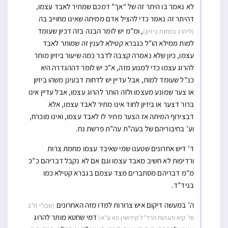
לא נאמר בו היתר זה של “אך” דמכם שמתיר לאבד עצמו,
דהיתר זה נאמר כדי להציל אדם ממיתה שאינו מחוייב בה
, ומ”מ יש לומר הבנה בזה דכיון שעומד
(ליהרג בפחות ביזיון)
למות ממילא הו”ל כגברא קטילא לענין זה שמותר לאבד
עצמו, כיון שלא נאמרה קצבה לדבר כמה שיעור ביזיון מותר
להרוג עצמו כדי למנוע מזה, א”כ יש לומר דההגדרה היא
כנ”ל שעומד למות, אבל עדיין יש לדחות דבעינן משהו ביזיון
או צער שמונע מעצמו ולזה הותר להרוג עצמו, אבל עדיין אינו
ברור דצער או ביזיון לחוד אינו מתיר לאבד עצמו, אלא
דבצירוף המיתה אז הצער מתיר לו לאבד עצמו, ואינו מוכרח,
וע’ בחיבוריהם של בעה”ת עה”ת פרשת נח.
ד’ דיש אחרונים שטענו שמי שאיבד עצמו מחמת צרות
ורדיפות לא חשיב מאבד עצמו וגם אם לא נקבל דבריהם כ”כ
מ”מ דבריהם מסתברים מצד עצמם בגברא קטילא כמו
בניד”ד.
ה’ במעשה דיקום איש צרורות למדו מזה האחרונים
(שבו”י ח”ב
דמי שחטא מותר להרוג
סי’ קיא והגהות הרד”ל קידושין פא ע”א)