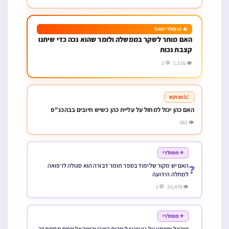
🔥 פופולרי מאוד
האם מותר לשקר בממשלה ולומר שהוא נכה כדי שיתנו
קצבת נכות
👁 1,516 💬 5
📈 מבוקש
האם כהן יכול למחול על עליית כהן כשיש חיובים בבהכנ"ס
👁 661
⭐ פופולרי
האם יש מקור שלימוד בספר תומר דבורה הוא סגולה לרפואה
❓
למחלה הידועה
👁 30,478 💬 3
⭐ פופולרי
ישראל ששמע על גוי שניצל מבית השבי והישראל שמח מחמת זה