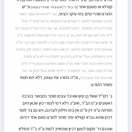
קטילא או מטעם אחר
וכ”ש
[עי’ בחי’ ר”ן שם ובחי’ סנהדרין קטנה]
ההורגו שהרי קיים בזה עיקר הציווי,
(אף דלכתחילה אסור לאחר
להרגו כשאפשר לקיים יד העדים וגו’ וכמבואר ברמב”ם פי”ד מהל’
סנהדרין ה”ח, ומסתבר דאינו לעיכובא, ועי’ עוד בזה במנ”ח מצוה רצו
ד”ה ודע דאף אם לא ייחדו, וע”ע בדברי הר”ן שהבאתי בתשובה ד”ה
מי שהוא גואל הדם וכו’ ומה שנו”נ שם בדבריו, ולכאורה גם דברי הר”ן
שבחובל חייב תשלומין יתיישב רק אם נימא דחשיב רציחה ולכן בחובל
חייב בתשלומין, אבל יש לדון בזה כיון דחבלה גרידא בלא מטרת
מיתה אלא נתנה לזה רשות, וע”ע משנה אחרונה נגעים פי”ד מ”ט
ומנ”ח מצוה תסב, ועי’ בתשובתי ד”ה מי שהוא גואל הדם וכו’ מה
, וה”ה ההורג את עצמו, דלא יהא חמור
שכתבתי עוד בענין זה)
מאחר ההורגו.
ג’ דקי”ל שאול בן קיש שאיבד עצמו מותר כמבואר בהרבה
ראשונים ע”פ הב”ר, ואע”ג דלא דמי לגמרי כיון שכאן חיוב
המיתה ע”פ דין מ”מ אין בזה חילוק לעניננו, ויש גם צד לומר
דכיון שהוא גברא קטילא יותר מותר להורגו מאם אחר רודפו.
ואמנם הי’ מקום לטעון דכיון שמחוייב למות ע”פ ב”ד ממילא