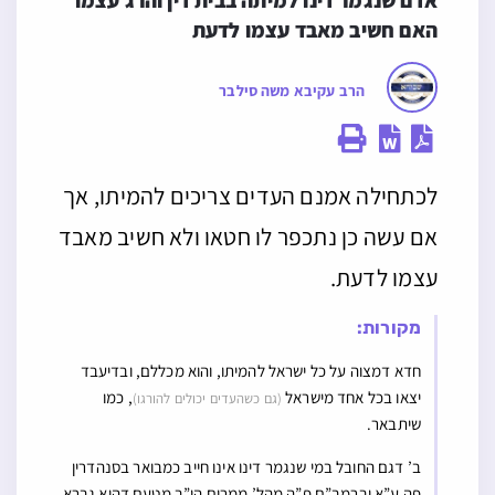
אדם שנגמר דינו למיתה בבית דין והרג עצמו 
האם חשיב מאבד עצמו לדעת
הרב עקיבא משה סילבר
לכתחילה אמנם העדים צריכים להמיתו, אך
אם עשה כן נתכפר לו חטאו ולא חשיב מאבד
עצמו לדעת.
מקורות:
חדא דמצוה על כל ישראל להמיתו, והוא מכללם, ובדיעבד
יצאו בכל אחד מישראל
, כמו
(גם כשהעדים יכולים להורגו)
שיתבאר.
ב’ דגם החובל במי שנגמר דינו אינו חייב כמבואר בסנהדרין
פה ע”א וברמב”ם פ”ה מהל’ ממרים הי”ב מטעם דהוא גברא