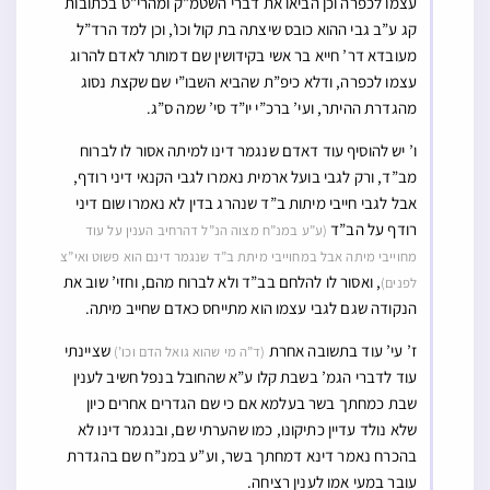
עצמו לכפרה וכן הביאו את דברי השטמ”ק ומהרי”ט בכתובות
קג ע”ב גבי ההוא כובס שיצתה בת קול וכו’, וכן למד הרד”ל
מעובדא דר’ חייא בר אשי בקידושין שם דמותר לאדם להרוג
עצמו לכפרה, ודלא כיפ”ת שהביא השבו”י שם שקצת נסוג
מהגדרת ההיתר, ועי’ ברכ”י יו”ד סי’ שמה ס”ג.
ו’ יש להוסיף עוד דאדם שנגמר דינו למיתה אסור לו לברוח
מב”ד, ורק לגבי בועל ארמית נאמרו לגבי הקנאי דיני רודף,
אבל לגבי חייבי מיתות ב”ד שנהרג בדין לא נאמרו שום דיני
רודף על הב”ד
(ע”ע במנ”ח מצוה הנ”ל דהרחיב הענין על עוד
מחוייבי מיתה אבל במחוייבי מיתת ב”ד שנגמר דינם הוא פשוט ואי”צ
, ואסור לו להלחם בב”ד ולא לברוח מהם, וחזי’ שוב את
לפנים)
הנקודה שגם לגבי עצמו הוא מתייחס כאדם שחייב מיתה.
ז’ עי’ עוד בתשובה אחרת
שציינתי
(ד”ה מי שהוא גואל הדם וכו’)
עוד לדברי הגמ’ בשבת קלו ע”א שהחובל בנפל חשיב לענין
שבת כמחתך בשר בעלמא אם כי שם הגדרים אחרים כיון
שלא נולד עדיין כתיקונו, כמו שהערתי שם, ובנגמר דינו לא
בהכרח נאמר דינא דמחתך בשר, וע”ע במנ”ח שם בהגדרת
עובר במעי אמו לענין רציחה.