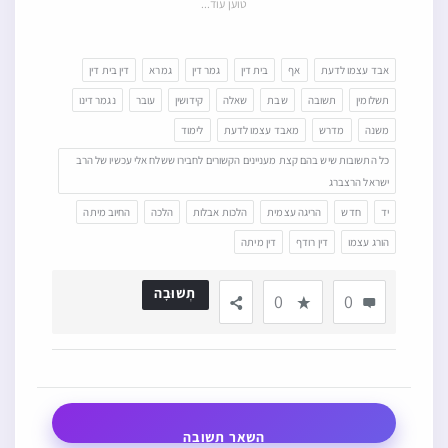
טוען עוד...
אבד עצמו לדעת
אף
בית דין
גמר דין
גמרא
דין בית דין
תשלומין
תשובה
שבת
שאלה
קידושין
עובר
נגמר דינו
משנה
מדרש
מאבד עצמו לדעת
לימוד
כל התשובות שיש בהם קצת מעניינים הקשורים לחבירו ששלח אלי עכשיו של הרב
ישראל הרצברג
יד
חדש
הריגה עצמית
הלכות אבלות
הלכה
החיוב מיתה
הורג עצמו
דין רודף
דין מיתה
תְשׁוּבָה
0
0
השאר תשובה