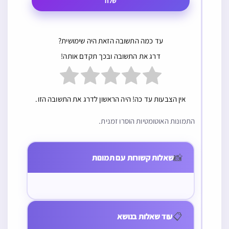
שלח
עד כמה התשובה הזאת היה שימושית?
דרג את התשובה ובכך תקדם אותה!
אין הצבעות עד כה! היה הראשון לדרג את התשובה הזו.
גזילה, גניבה, חובל
התמונות האוטומטיות הוסרו זמנית.
בחבירו
איסור והיתר
ברכות
רוצח שיודע
מי שקיבל על
אדם שבירך אשר
האם מרק דליל או
בעצמו או שמודה
עצמו לומר פרקי
📸
שאלות קשורות עם תמונות
קדשנו במקום
עבה או נוזלי
בבית דין שרצח
תהלים י”ג ימים
בורא פרי הגפן
לגמרי חשיב
בשוגג האם חייב
לזכות בחור פלוני
בקידוש בליל שבת
משקה לענין שתיה
גלות בדיני אדם או
שימצא זיווג הגון
ותיקן עצמו תוך
קודם ברכת המזון
בדיני שמים
ובינתיים כבר
כדי דיבור וסיים
לדעת היראים
📋
עוד שאלות בנושא
התחתן אותו בחור
בורא פרי הגפן