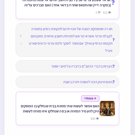
❓
(במקרה דידן שהחמאס שחררו בדואי אחד) האם מברכים על זה
הטוב והמטיב
👁 512 💬 2
חברה שמספקת הטבה של מנוי חינם לתקופת ניסיון בתמורה
לקבלת פרטי אשראי מראש לפתיחת חשבון שיחוייב מזמן תום
💬
❓
תקופת הניסיון ואילך אם מותר לשקר ולתת פרטי כרטיס שאינו
1
פעיל
❓
הערות בדברי הרמב”ם בדבריו על חיובי שומר
❓
האם תינוק זוכה לנשמה יתרה בשבת
⭐ פופולרי
האם אפשר לעשות שתי מזוזות בבית שנחלקו בו הפוסקים
היכן להעמיד המזוזה או במה שנחלקו איזו מזוזה לעשות
👁 833