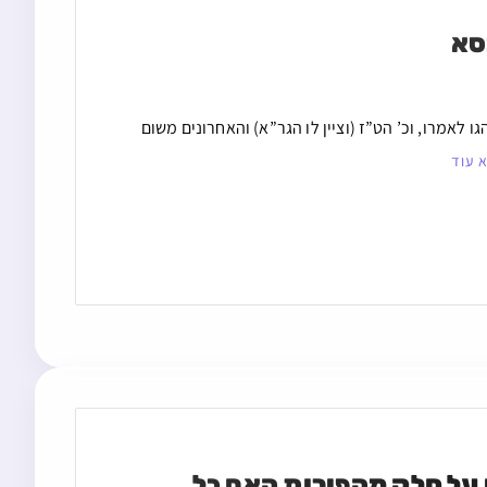
סא
ו לאמרו, וכ’ הט”ז (וציין לו הגר”א) והאחרונים משום
 עוד
השאירו פירות בכניסה לבית וראו נגיסות של עכברים על חלק מהפירות האם כל 