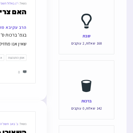
נשאל:
י״ג באלול תשפ״
האם צריך
הרב עקיבא מש
בגמ’ ברכות ס’ 
שבת
שאין אנו מחזיק
168
שאלות
,
2
עוקבים
אופן התנהגות
או
0
ברכות
142
שאלות
,
0
עוקבים
נשאל:
ב׳ באב תשפ״ה