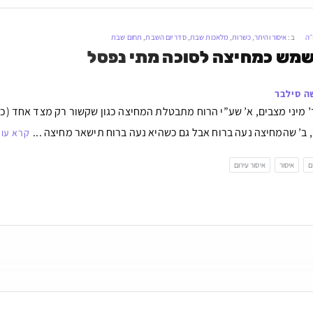
״ה
ב:
איסור והיתר
,
כשרות
,
מלאכות שבת
,
סדר יום השבת
,
תחום שבת
שמש כמחיצה לסוכה מתי נפסל
ה סילבר
ד’ מיני מצבים, א’ שע”י הרוח מתבטלת המחיצה כגון שקשור רק מצד אחד (כ
, ב’ שהמחיצה נעה ברוח אבל גם כשהיא נעה ברוח תישאר מחיצה ...
קרא עו
ם
איסור
איסור עירום