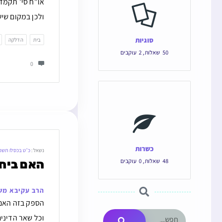
או”ח סי’ תקמד 
ולכן במקום שיש
סוגיות
בית
הדלקה
50
שאלות
,
2
עוקבים
0
כשרות
נשאל:
כ״ט בכסלו תשפ
48
שאלות
,
0
עוקבים
האם בית 
הרב עקיבא מש
הספק בזה האם ב
וכל שאר הדינים