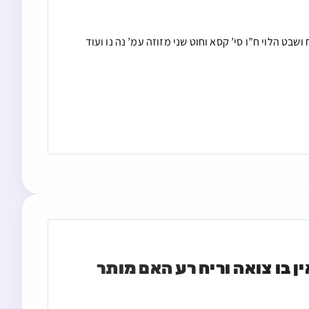
שבט הלוי ח”ו סי’ קסא וחוט שני מזוזה עמ’ נה נו ועוד
פח לפסולת ביתית שאינו מיועד לצואה וריח רע וגם אין בו צואה וריח רע האם מותר 