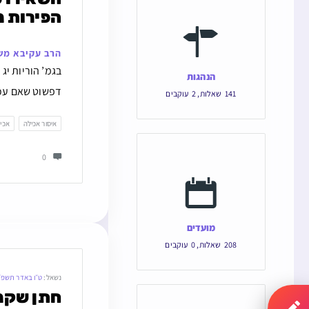
הפירות נ
הרב עקיבא מש
בגמ’ הוריות י
הנהגות
דפשוט שאם עכב
141
שאלות
,
2
עוקבים
איסור אכילה
אכיל
0
מועדים
208
שאלות
,
0
עוקבים
נשאל:
ט״ו באדר תשפ״
חתן שקנה