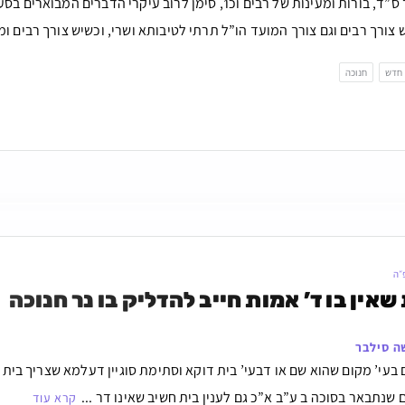
ס”ד, בורות ומעינות של רבים וכו’, סימן לרוב עיקרי הדברים המבוארים בס
 צורך רבים וגם צורך המועד הו”ל תרתי לטיבותא ושרי, וכשיש צורך רבים ומ
חדש
חנוכה
״ה
שאין בו ד’ אמות חייב להדליק בו נר חנוכה
ה סילבר
עי’ מקום שהוא שם או דבעי’ בית דוקא וסתימת סוגיין דעלמא שצריך בית דיר
 שנתבאר בסוכה ב ע”ב א”כ גם לענין בית חשיב שאינו דר ...
קרא עוד