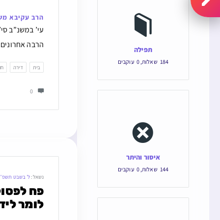
הרב עקיבא מש
עי’ במשנ”ב סי’
הרבה אחרונים ש
תפילה
184
שאלות
,
0
עוקבים
בית
דירה
חו
0
איסור והיתר
144
שאלות
,
0
עוקבים
נשאל:
ל׳ בשבט תשפ״
לומר ליד