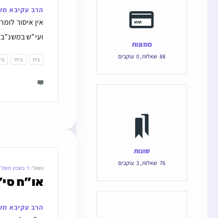
הרב עקיבא מש
אין איסור לומ
ועי”ש במשנ”ב ב
ממונות
88
שאלות
,
0
עוקבים
בית
ביתי
בי
שונות
76
שאלות
,
3
עוקבים
נשאל:
ד׳ בשבט תשפ״
או”ח סי’
הרב עקיבא מש