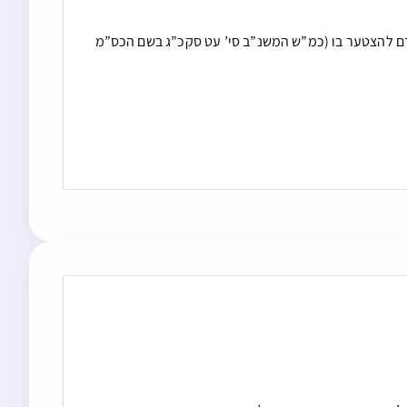
אדם להצטער בו (כמ”ש המשנ”ב סי’ עט סקכ”ג בשם הכס”מ