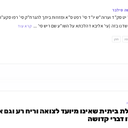
ה סילבר
 יט סק”ד וערוה”ש יו”ד סי’ רפט ס”א ומזוזות ביתך להגרח”ק סי’ רפו סקע”ח ו
דנו בזה (עי’ אליבא דהלכתא על השו”ע שם ריש סי’ ...
קרא עוד
פה
חתן
ה
ו דברי קדושה